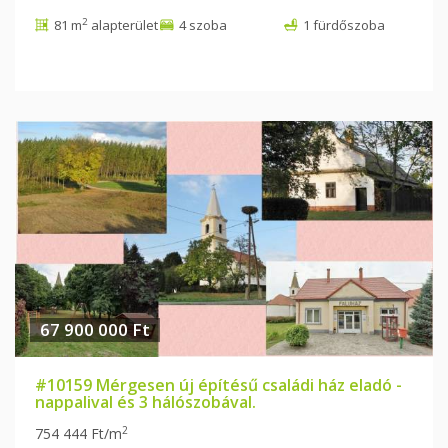
2
81 m
alapterület
4 szoba
1 fürdőszoba
67 900 000 Ft
#10159 Mérgesen új építésű családi ház eladó -
nappalival és 3 hálószobával.
2
754 444 Ft/m