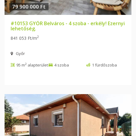
79 900 000 Ft
#10153 GYŐR Belváros - 4 szoba - erkély! Ezernyi
lehetőség.
2
841 053 Ft/m
Győr
2
95 m
alapterület
4 szoba
1 fürdőszoba