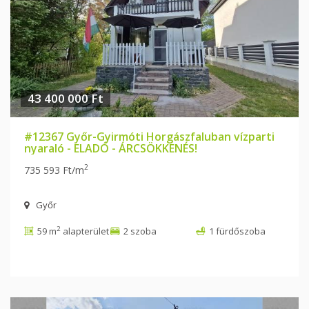
43 400 000 Ft
#12367 Győr-Gyirmóti Horgászfaluban vízparti
nyaraló - ELADÓ - ÁRCSÖKKENÉS!
2
735 593 Ft/m
Győr
2
59 m
alapterület
2 szoba
1 fürdőszoba