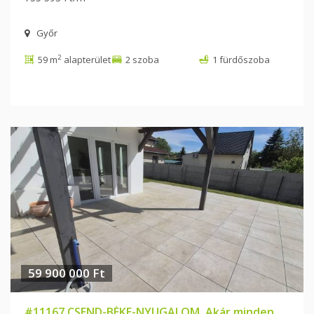
Győr
2
59 m
alapterület
2 szoba
1 fürdőszoba
59 900 000 Ft
#11167 CSEND-BÉKE-NYUGALOM. Akár minden