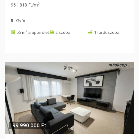
2
961 818 Ft/m
Győr
2
55 m
alapterület
2 szoba
1 fürdőszoba
99 990 000 Ft