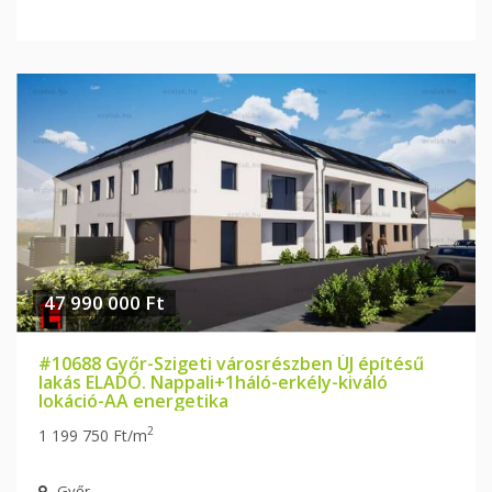
47 990 000 Ft
#10688 Győr-Szigeti városrészben ÚJ építésű
lakás ELADÓ. Nappali+1háló-erkély-kiváló
lokáció-AA energetika
2
1 199 750 Ft/m
Győr