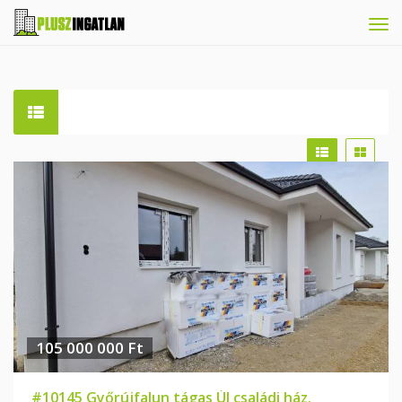
Tog
navi
105 000 000 Ft
#10145 Győrújfalun tágas ÚJ családi ház.