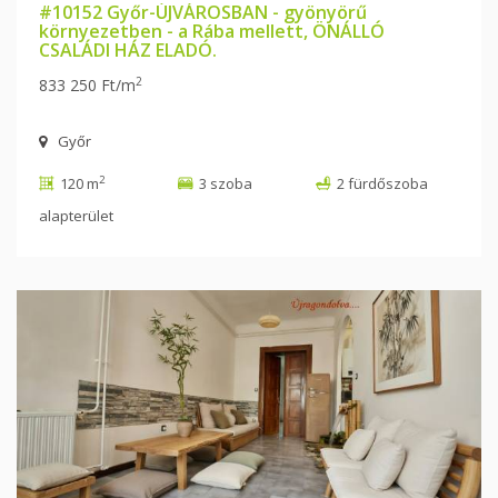
#10152 Győr-ÚJVÁROSBAN - gyönyörű
környezetben - a Rába mellett, ÖNÁLLÓ
CSALÁDI HÁZ ELADÓ.
2
833 250 Ft/m
Győr
2
120 m
3 szoba
2 fürdőszoba
alapterület