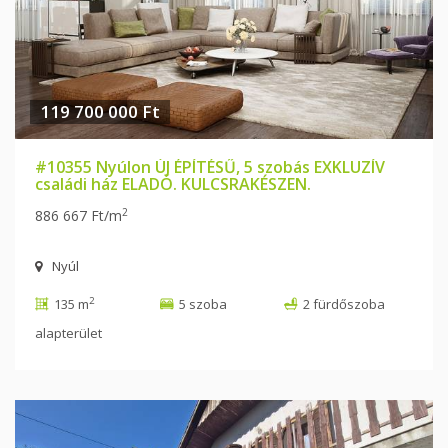
119 700 000 Ft
#10355 Nyúlon ÚJ ÉPÍTÉSŰ, 5 szobás EXKLUZÍV
családi ház ELADÓ. KULCSRAKÉSZEN.
2
886 667 Ft/m
Nyúl
2
135 m
5 szoba
2 fürdőszoba
alapterület