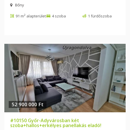
Bőny
2
91 m
alapterület
4 szoba
1 fürdőszoba
52 900 000 Ft
#10150 Győr-Adyvárosban két
szoba+hallos+erkélyes panellakás eladó!