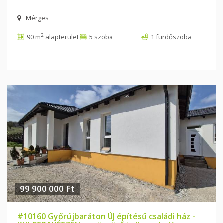
Mérges
2
90 m
alapterület
5 szoba
1 fürdőszoba
99 900 000 Ft
#10160 Győrújbaráton ÚJ építésű családi ház -