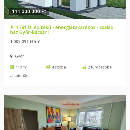
111 000 000 Ft
#11781 Új építésű - energiatakarékos - családi
ház Győr-Bácsán!
2
1 009 091 Ft/m
Győr
2
110 m
4 szoba
2 fürdőszoba
alapterület