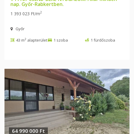
nap. Győr-Rabkertben.
2
1 393 023 Ft/m
Győr
2
43 m
alapterület
1 szoba
1 fürdőszoba
64 990 000 Ft