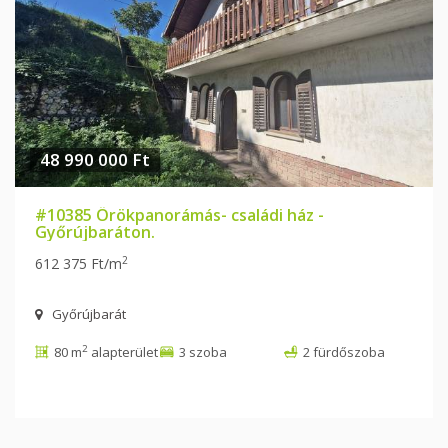
48 990 000 Ft
#10385 Örökpanorámás- családi ház -
Győrújbaráton.
2
612 375 Ft/m
Győrújbarát
2
80 m
alapterület
3 szoba
2 fürdőszoba