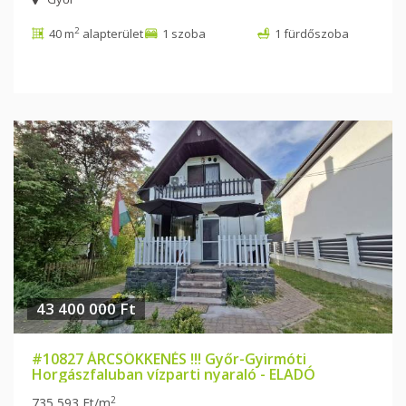
2
40 m
alapterület
1 szoba
1 fürdőszoba
43 400 000 Ft
#10827 ÁRCSÖKKENÉS !!! Győr-Gyirmóti
Horgászfaluban vízparti nyaraló - ELADÓ
2
735 593 Ft/m