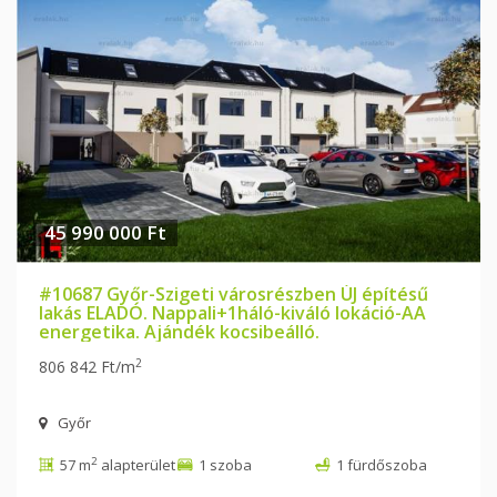
45 990 000 Ft
#10687 Győr-Szigeti városrészben ÚJ építésű
lakás ELADÓ. Nappali+1háló-kiváló lokáció-AA
energetika. Ajándék kocsibeálló.
2
806 842 Ft/m
Győr
2
57 m
alapterület
1 szoba
1 fürdőszoba