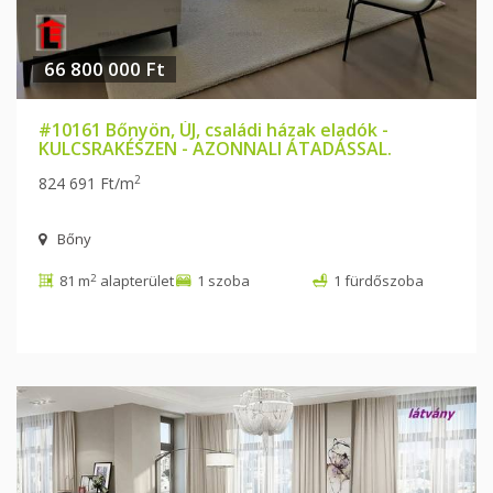
66 800 000 Ft
#10161 Bőnyön, ÚJ, családi házak eladók -
KULCSRAKÉSZEN - AZONNALI ÁTADÁSSAL.
2
824 691 Ft/m
Bőny
2
81 m
alapterület
1 szoba
1 fürdőszoba