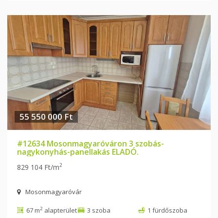
55 550 000 Ft
#12634 Mosonmagyaróváron 3 szobás-
nagykonyhás-panellakás ELADÓ.
2
829 104 Ft/m
Mosonmagyaróvár
2
67 m
alapterület
3 szoba
1 fürdőszoba