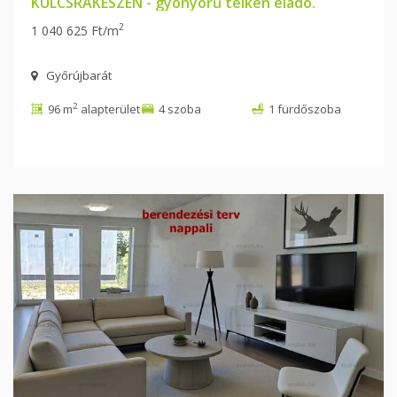
KULCSRAKÉSZEN - gyönyörű telken eladó.
2
1 040 625 Ft/m
Győrújbarát
2
96 m
alapterület
4 szoba
1 fürdőszoba