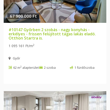
67 900 000 Ft
#10147 Győrben 2 szobás - nagy konyhás -
erkélyes - frissen felújított tágas lakás eladó.
Otthon Startra is.
2
1 095 161 Ft/m
Győr
2
62 m
alapterület
2 szoba
1 fürdőszoba