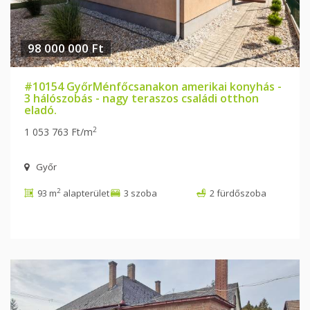
98 000 000 Ft
#10154 GyőrMénfőcsanakon amerikai konyhás -
3 hálószobás - nagy teraszos családi otthon
eladó.
2
1 053 763 Ft/m
Győr
2
93 m
alapterület
3 szoba
2 fürdőszoba