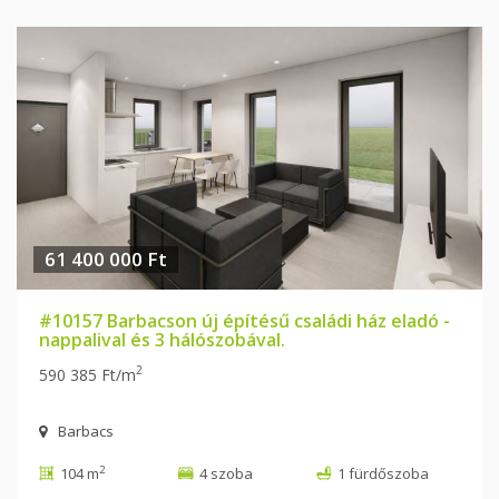
61 400 000 Ft
#10157 Barbacson új építésű családi ház eladó -
nappalival és 3 hálószobával.
2
590 385 Ft/m
Barbacs
2
104 m
4 szoba
1 fürdőszoba