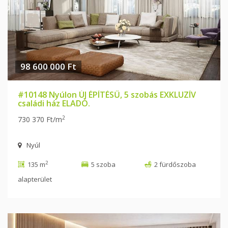
98 600 000 Ft
#10148 Nyúlon ÚJ ÉPÍTÉSŰ, 5 szobás EXKLUZÍV
családi ház ELADÓ.
2
730 370 Ft/m
Nyúl
2
135 m
5 szoba
2 fürdőszoba
alapterület