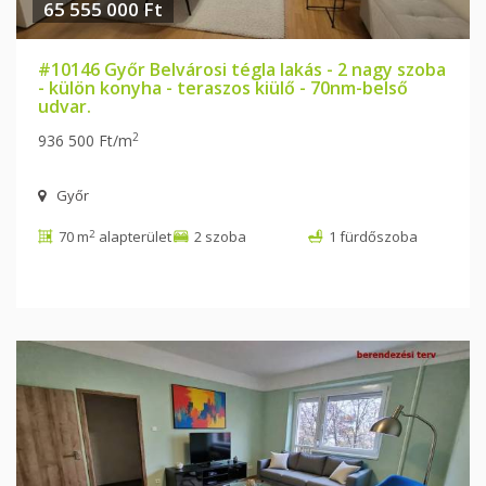
65 555 000 Ft
#10146 Győr Belvárosi tégla lakás - 2 nagy szoba
- külön konyha - teraszos kiülő - 70nm-belső
udvar.
2
936 500 Ft/m
Győr
2
70 m
alapterület
2 szoba
1 fürdőszoba