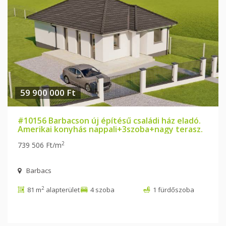
59 900 000 Ft
#10156 Barbacson új építésű családi ház eladó.
Amerikai konyhás nappali+3szoba+nagy terasz.
2
739 506 Ft/m
Barbacs
2
81 m
alapterület
4 szoba
1 fürdőszoba