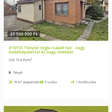
37 500 000 Ft
#10155 Tényőn tégla családi ház - nagy
melléképülettel és nagy telekkel.
2
535 714 Ft/m
Tényő
2
70 m
alapterület
3 szoba
1 fürdőszoba