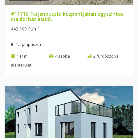
#11715 Tarjánpuszta központjában egyszintes
családi ház eladó.
2
442 109 Ft/m
Tarjánpuszta
2
147 m
4 szoba
2 fürdőszoba
alapterület