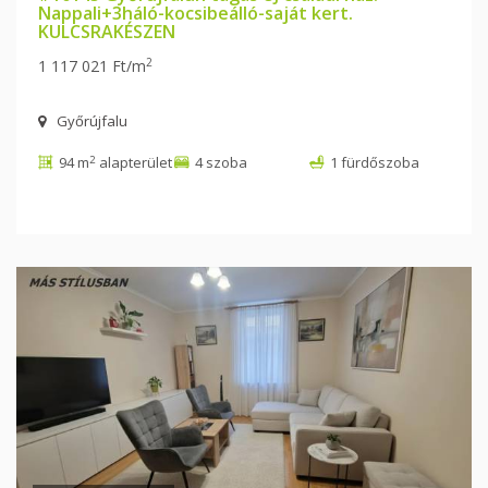
Nappali+3háló-kocsibeálló-saját kert.
KULCSRAKÉSZEN
2
1 117 021 Ft/m
Győrújfalu
2
94 m
alapterület
4 szoba
1 fürdőszoba