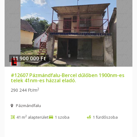
11 900 000 Ft
#12607 Pázmándfalu-Bercel dűlőben 1900nm-es
telek 41nm-es házzal eladó.
2
290 244 Ft/m
Pázmándfalu
2
41 m
alapterület
1 szoba
1 fürdőszoba