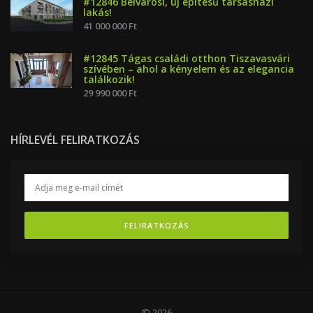
#12846 Belvárosi, új építésű társasházi
lakás!
41 000 000 Ft
#12845 Tágas családi otthon Tiszavasvári
szívében – ahol a kényelem és az elegancia
találkozik!
29 990 000 Ft
HÍRLEVÉL FELIRATKOZÁS
FELIRATKOZÁS
© 2026