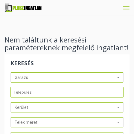
Tog
navi
Nem találtunk a keresési
paramétereknek megfelelő ingatlant!
KERESÉS
Garázs
Kerület
Telek méret