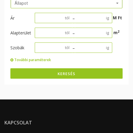
Állapot
M Ft
Ár
–
2
m
Alapterület
–
Szobák
–
További paraméterek
KERESÉS
KAPCSOLAT