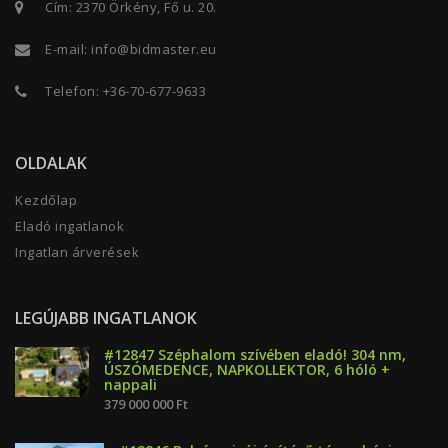
Cím: 2370 Örkény, Fő u. 20.
E-mail:
info@bidmaster.eu
Telefon:
+36-70-677-9633
OLDALAK
Kezdőlap
Eladó ingatlanok
Ingatlan árverések
LEGÚJABB INGATLANOK
#12847 Széphalom szívében eladó! 304 nm,
ÚSZÓMEDENCE, NAPKOLLEKTOR, 6 hóló +
nappali
379 000 000 Ft