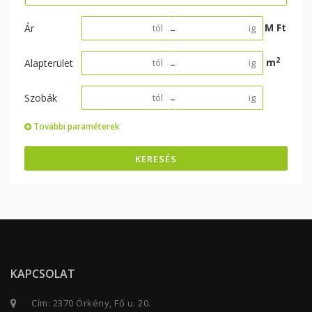
M Ft
Ár
–
2
m
Alapterület
–
Szobák
–
További paraméterek
KERESÉS
KAPCSOLAT
Cím: 2370 Örkény, Fő u. 20.