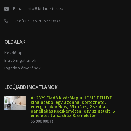
E-mail:
info@bidmaster.eu
Telefon:
+36-70-677-9633
OLDALAK
Kezdőlap
Eladó ingatlanok
Ingatlan árverések
LEGÚJABB INGATLANOK
#12829 Eladó kizárólag a HOME DELUXE
kínálatából egy azonnal költözhető,
energiatakarékos, 55 m²-es, 2 szobás
panellakás Kecskeméten, egy szigetelt, 5
emeletes társasház 3. emeletén!
55 900 000 Ft