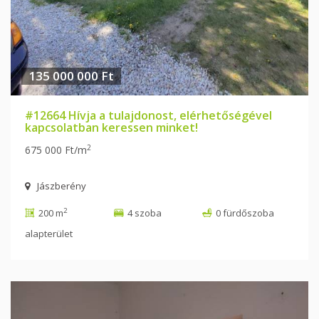
135 000 000 Ft
#12664 Hívja a tulajdonost, elérhetőségével
kapcsolatban keressen minket!
2
675 000 Ft/m
Jászberény
2
200 m
4 szoba
0 fürdőszoba
alapterület