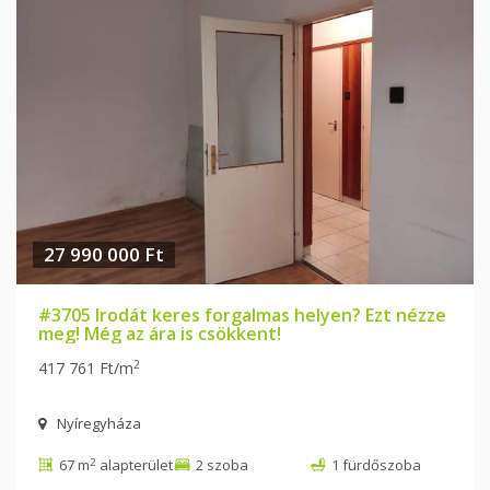
27 990 000 Ft
#3705 Irodát keres forgalmas helyen? Ezt nézze
meg! Még az ára is csökkent!
2
417 761 Ft/m
Nyíregyháza
2
67 m
alapterület
2 szoba
1 fürdőszoba