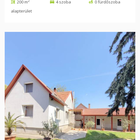
2
200 m
4 szoba
0 fürdőszoba
alapterület