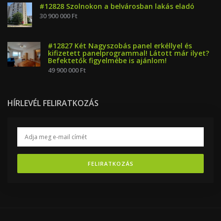
#12828 Szolnokon a belvárosban lakás eladó
30 900 000 Ft
#12827 Két Nagyszobás panel erkéllyel és
kifizetett panelprogrammal! Látott már ilyet?
Befektetők figyelmébe is ajánlom!
49 900 000 Ft
HÍRLEVÉL FELIRATKOZÁS
FELIRATKOZÁS