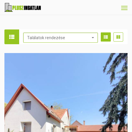
Tog
navi
Találatok rendezése