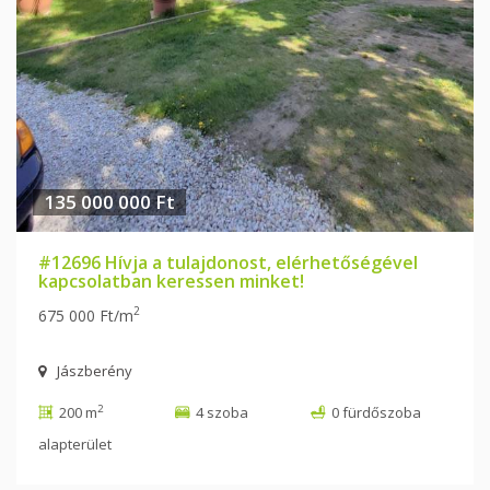
135 000 000 Ft
#12696 Hívja a tulajdonost, elérhetőségével
kapcsolatban keressen minket!
2
675 000 Ft/m
Jászberény
2
200 m
4 szoba
0 fürdőszoba
alapterület