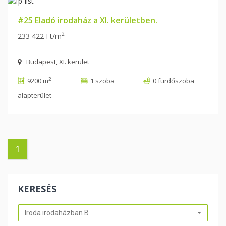
#25 Eladó irodaház a XI. kerületben.
2
233 422 Ft/m
Budapest, XI. kerület
2
9200 m
1 szoba
0 fürdőszoba
alapterület
1
KERESÉS
Iroda irodaházban B