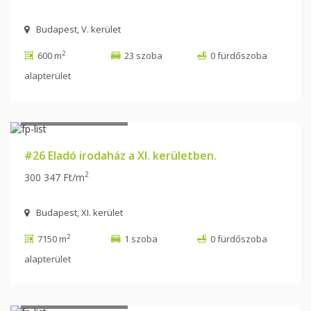
Budapest, V. kerület
2
600 m
23 szoba
0 fürdőszoba
alapterület
2 147 483 647 Ft
#26 Eladó irodaház a XI. kerületben.
2
300 347 Ft/m
Budapest, XI. kerület
2
7150 m
1 szoba
0 fürdőszoba
alapterület
2 147 483 647 Ft