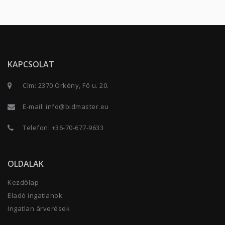
KAPCSOLAT
Cím: 2370 Örkény, Fő u. 20.
E-mail:
info@bidmaster.eu
Telefon:
+36-70-677-9633
OLDALAK
Kezdőlap
Eladó ingatlanok
Ingatlan árverések