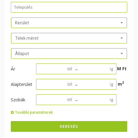
Kerület
Telek méret
Állapot
M Ft
Ár
–
2
m
Alapterület
–
Szobák
–
További paraméterek
KERESÉS