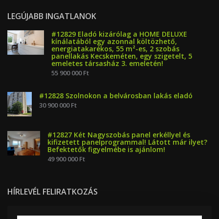
LEGÚJABB INGATLANOK
#12829 Eladó kizárólag a HOME DELUXE
kínálatából egy azonnal költözhető,
energiatakarékos, 55 m²-es, 2 szobás
panellakás Kecskeméten, egy szigetelt, 5
emeletes társasház 3. emeletén!
55 900 000 Ft
#12828 Szolnokon a belvárosban lakás eladó
30 900 000 Ft
#12827 Két Nagyszobás panel erkéllyel és
kifizetett panelprogrammal! Látott már ilyet?
Befektetők figyelmébe is ajánlom!
49 900 000 Ft
HÍRLEVÉL FELIRATKOZÁS