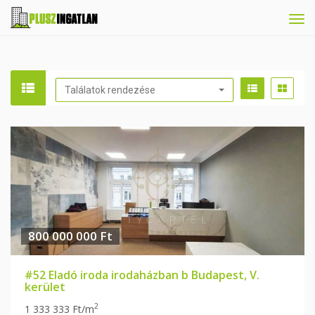
Tog
navi
Találatok rendezése
800 000 000 Ft
#52 Eladó iroda irodaházban b Budapest, V.
kerület
2
1 333 333 Ft/m