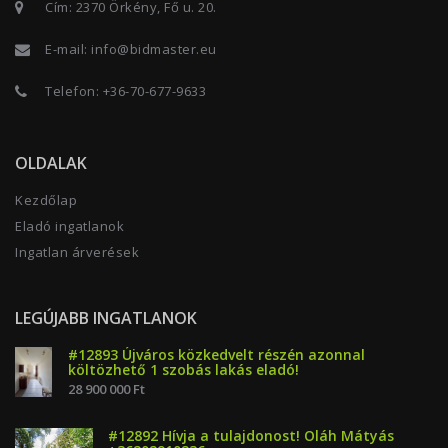
Cím: 2370 Örkény, Fő u. 20.
E-mail:
info@bidmaster.eu
Telefon:
+36-70-677-9633
OLDALAK
Kezdőlap
Eladó ingatlanok
Ingatlan árverések
LEGÚJABB INGATLANOK
#12893 Újváros közkedvelt részén azonnal
költözhető 1 szobás lakás eladó!
28 900 000 Ft
#12892 Hívja a tulajdonost! Oláh Mátyás