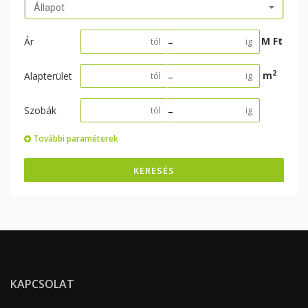
Állapot
M Ft
Ár
–
2
m
Alapterület
–
Szobák
–
További paraméterek
KERESÉS
KAPCSOLAT