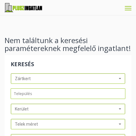
Tog
navi
Nem találtunk a keresési
paramétereknek megfelelő ingatlant!
KERESÉS
Zártkert
Kerület
Telek méret