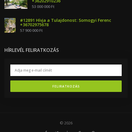
+36202910236
53 000 000 Ft
#12891 Hívja a Tulajdonost: Somogyi Ferenc
+36702975678
57 900 000 Ft
HÍRLEVÉL FELIRATKOZÁS
FELIRATKOZÁS
© 2026