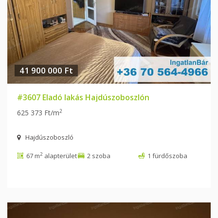
41 900 000 Ft
#3607 Eladó lakás Hajdúszoboszlón
2
625 373 Ft/m
Hajdúszoboszló
2
67 m
alapterület
2 szoba
1 fürdőszoba