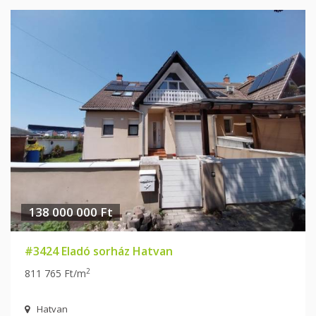
138 000 000 Ft
#3424 Eladó sorház Hatvan
2
811 765 Ft/m
Hatvan