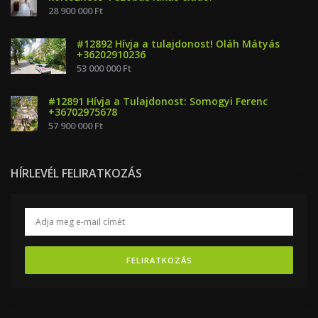
28 900 000 Ft
#12892 Hívja a tulajdonost! Oláh Mátyás
+36202910236
53 000 000 Ft
#12891 Hívja a Tulajdonost: Somogyi Ferenc
+36702975678
57 900 000 Ft
HÍRLEVÉL FELIRATKOZÁS
FELIRATKOZÁS