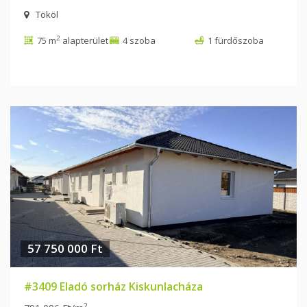
Tököl
2
75 m
alapterület
4 szoba
1 fürdőszoba
57 750 000 Ft
#3409 Eladó sorház Kiskunlacháza
2