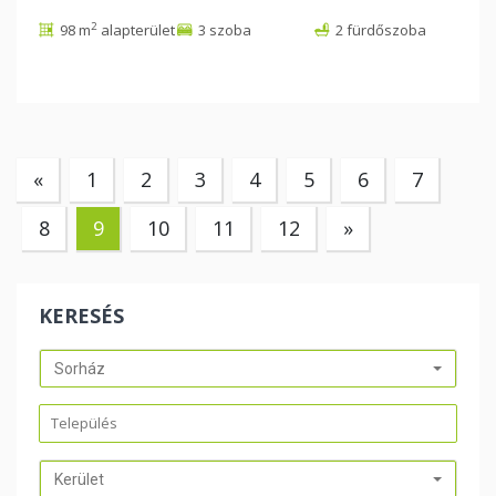
2
98 m
alapterület
3 szoba
2 fürdőszoba
«
1
2
3
4
5
6
7
8
9
10
11
12
»
KERESÉS
Sorház
Kerület