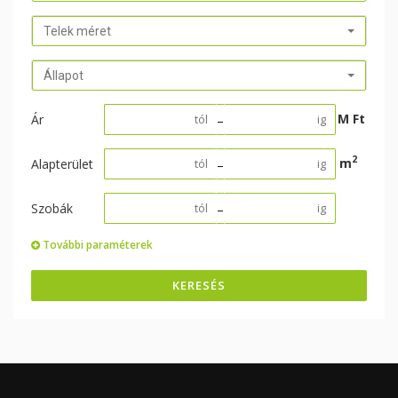
Telek méret
Állapot
M Ft
Ár
–
2
m
Alapterület
–
Szobák
–
További paraméterek
KERESÉS