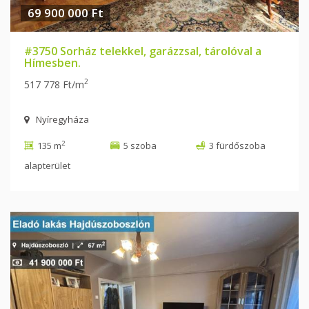
69 900 000 Ft
#3750 Sorház telekkel, garázzsal, tárolóval a
Hímesben.
2
517 778 Ft/m
Nyíregyháza
2
135 m
5 szoba
3 fürdőszoba
alapterület