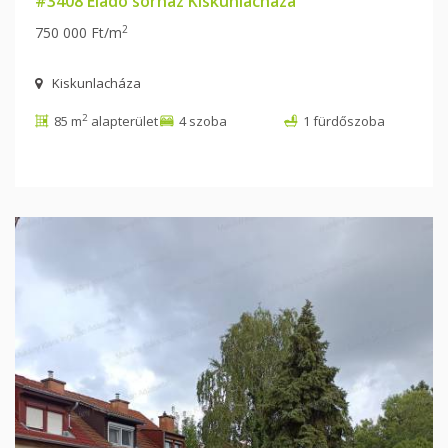
#3408 Eladó sorház Kiskunlacháza
2
750 000 Ft/m
Kiskunlacháza
2
85 m
alapterület
4 szoba
1 fürdőszoba