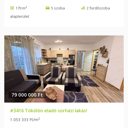
2
170 m
5 szoba
2 fürdőszoba
alapterület
79 000 000 Ft
#3416 Tökölön eladó sorházi lakás!
2
1 053 333 Ft/m