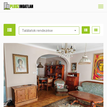
Tog
navi
Találatok rendezése