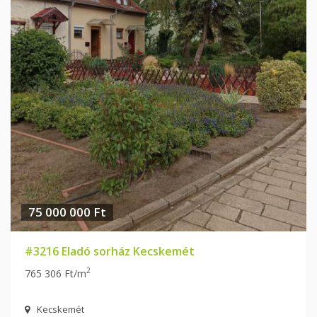
75 000 000 Ft
#3216 Eladó sorház Kecskemét
2
765 306 Ft/m
Kecskemét