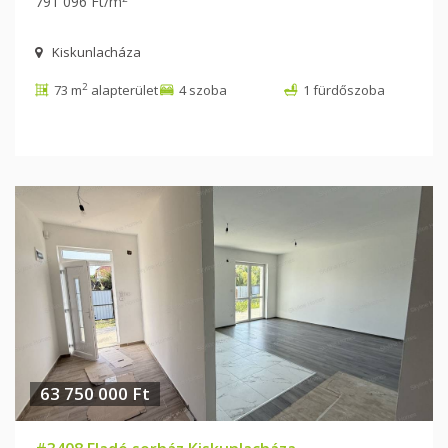
791 096 Ft/m
Kiskunlacháza
2
73 m
alapterület
4 szoba
1 fürdőszoba
63 750 000 Ft