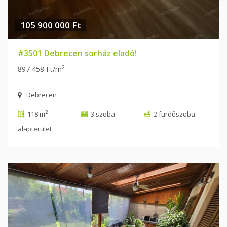
105 900 000 Ft
#3501 Debrecen sorház eladó!
2
897 458 Ft/m
Debrecen
2
118 m
3 szoba
2 fürdőszoba
alapterület