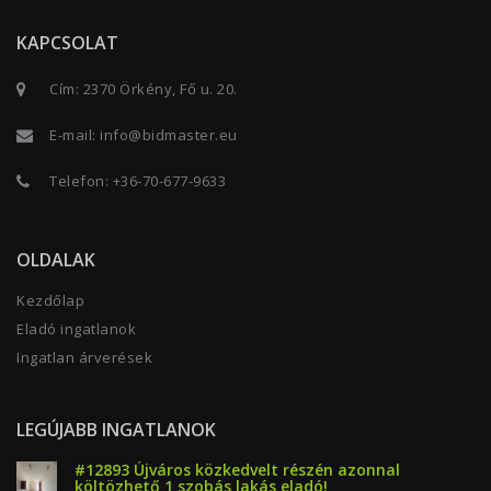
KAPCSOLAT
Cím: 2370 Örkény, Fő u. 20.
E-mail:
info@bidmaster.eu
Telefon:
+36-70-677-9633
OLDALAK
Kezdőlap
Eladó ingatlanok
Ingatlan árverések
LEGÚJABB INGATLANOK
#12893 Újváros közkedvelt részén azonnal
költözhető 1 szobás lakás eladó!