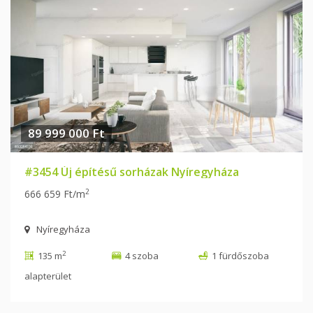
89 999 000 Ft
#3454 Új építésű sorházak Nyíregyháza
2
666 659 Ft/m
Nyíregyháza
2
135 m
4 szoba
1 fürdőszoba
alapterület