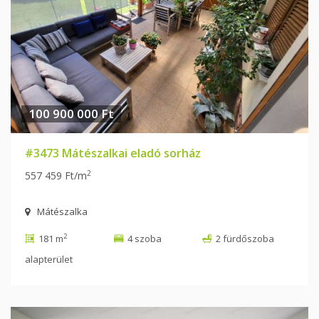
100 900 000 Ft
#3473 Mátészalkai eladó sorház
2
557 459 Ft/m
Mátészalka
2
181 m
4 szoba
2 fürdőszoba
alapterület