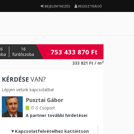
BEJELENTKEZÉS
REGISZTRÁCIÓ
16
16
753 433 870 Ft
oba
fürdőszoba
2
333 821 Ft / m
KÉRDÉSE
VAN?
ező
Lépjen velünk kapcsolatba!
Pusztai Gábor
IT-S Csoport
A partner további hirdetései
Kapcsolatfelvételhez kattintson