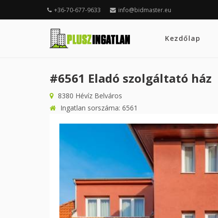
+36-70-677-9633
info@bidmaster.eu
Kezdőlap
#6561 Eladó szolgáltató ház
8380 Hévíz Belváros
Ingatlan sorszáma: 6561
Előző