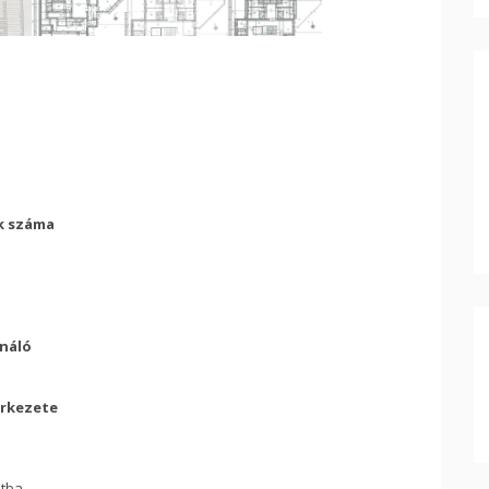
k száma
náló
erkezete
tba