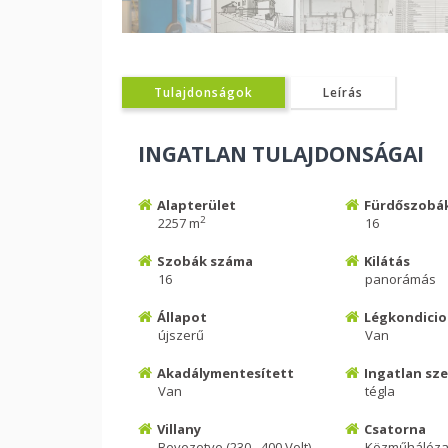
Tulajdonságok
Leírás
INGATLAN TULAJDONSÁGAI
Alapterület
Fürdőszobá
2
2257 m
16
Szobák száma
Kilátás
16
panorámás
Állapot
Légkondicio
újszerű
Van
Akadálymentesített
Ingatlan sz
Van
tégla
Villany
Csatorna
Bevezetve (230 - 400 Volt)
Közműhálóza