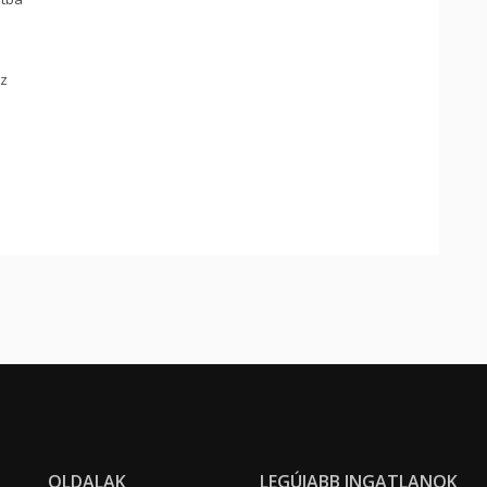
z
OLDALAK
LEGÚJABB INGATLANOK