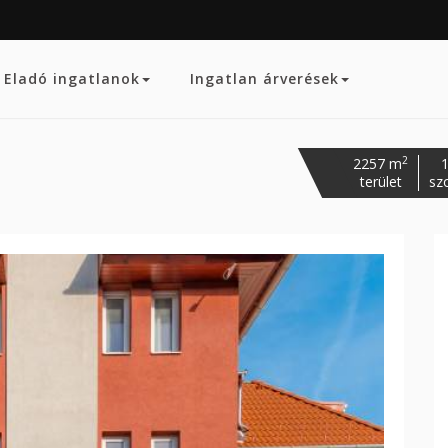
Eladó ingatlanok
Ingatlan árverések
2
2257 m
terület
sz
Követk