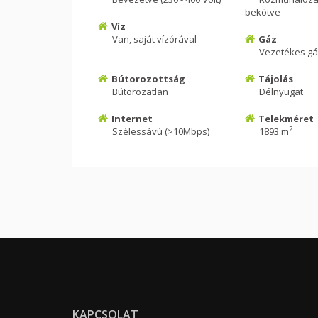
bekötve
Víz
Van, saját vízórával
Gáz
Vezetékes gá
Bútorozottság
Tájolás
Bútorozatlan
Délnyugat
Internet
Telekméret
2
Szélessávú (>10Mbps)
1893 m
KAPCSOLAT