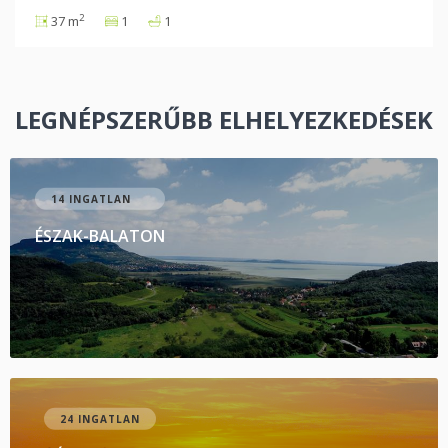
2
37 m
1
1
LEGNÉPSZERŰBB ELHELYEZKEDÉSEK
14 INGATLAN
ÉSZAK-BALATON
24 INGATLAN