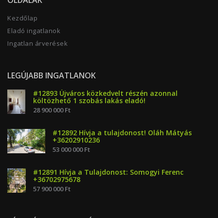
OLDALAK
Kezdőlap
Eladó ingatlanok
Ingatlan árverések
LEGÚJABB INGATLANOK
#12893 Újváros közkedvelt részén azonnal
költözhető 1 szobás lakás eladó!
28 900 000 Ft
#12892 Hívja a tulajdonost! Oláh Mátyás
+36202910236
53 000 000 Ft
#12891 Hívja a Tulajdonost: Somogyi Ferenc
+36702975678
57 900 000 Ft