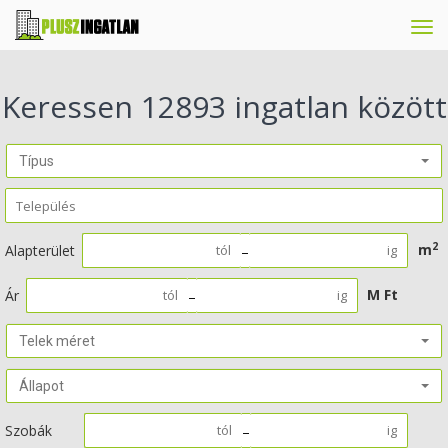
Tog
navi
Keressen 12893 ingatlan között
Típus
2
m
Alapterület
–
M Ft
Ár
–
Telek méret
Állapot
Szobák
–