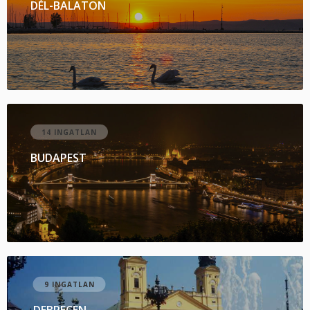
DÉL-BALATON
14 INGATLAN
BUDAPEST
9 INGATLAN
DEBRECEN