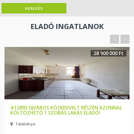
ELADÓ INGATLANOK
28 900 000 Ft
#12893 ÚJVÁROS KÖZKEDVELT RÉSZÉN AZONNAL
KÖLTÖZHETŐ 1 SZOBÁS LAKÁS ELADÓ!
Tatabánya