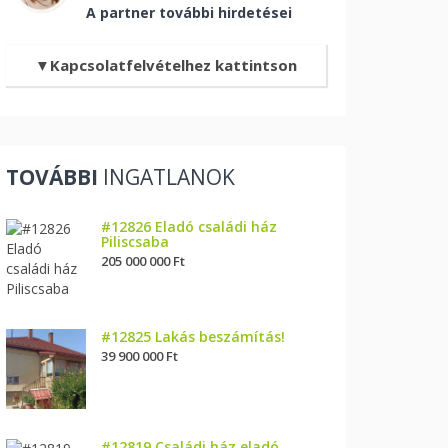
A partner további hirdetései
Kapcsolatfelvételhez kattintson
TOVÁBBI
INGATLANOK
#12826 Eladó családi ház
Piliscsaba
205 000 000 Ft
#12825 Lakás beszámítás!
39 900 000 Ft
#12819 Családi ház eladó