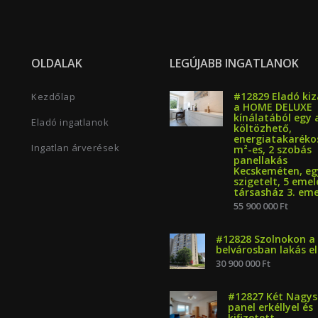
OLDALAK
LEGÚJABB INGATLANOK
#12829 Eladó kiz
Kezdőlap
a HOME DELUXE
kínálatából egy 
Eladó ingatlanok
költözhető,
energiatakarékos
Ingatlan árverések
m²-es, 2 szobás
panellakás
Kecskeméten, eg
szigetelt, 5 emel
társasház 3. eme
55 900 000 Ft
#12828 Szolnokon a
belvárosban lakás e
30 900 000 Ft
#12827 Két Nagy
panel erkéllyel és
kifizetett