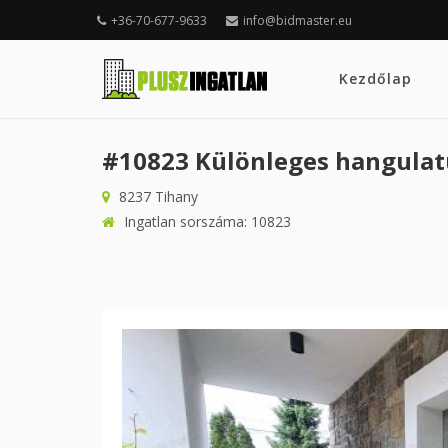
+36-70-677-9633
info@bidmaster.eu
Kezdőlap
#10823 Különleges hangulatú
8237 Tihany
Ingatlan sorszáma: 10823
Előző