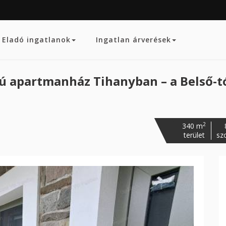
Eladó ingatlanok
Ingatlan árverések
 apartmanház Tihanyban – a Belső-tó
2
340 m
terület
sz
Követk