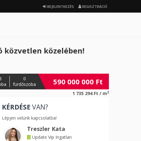
BEJELENTKEZÉS
REGISZTRÁCIÓ
 közvetlen közelében!
8
0
590 000 000 Ft
oba
fürdőszoba
2
1 735 294 Ft / m
KÉRDÉSE
VAN?
ező
Lépjen velünk kapcsolatba!
Treszler Kata
Update Vip Ingatlan