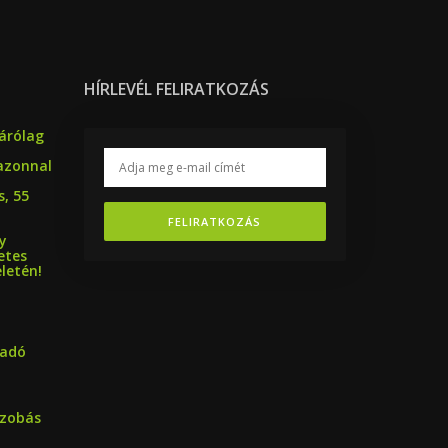
HÍRLEVÉL FELIRATKOZÁS
árólag
azonnal
, 55
FELIRATKOZÁS
y
etes
letén!
ladó
szobás