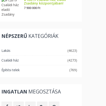
Zsadány központjában!
7 900 000 Ft
NÉPSZERŰ
KATEGÓRIÁK
Lakás
(4623)
Családi ház
(4273)
Építési telek
(769)
INGATLAN
MEGOSZTÁSA