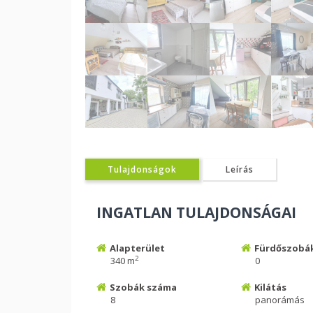
Tulajdonságok
Leírás
INGATLAN TULAJDONSÁGAI
Alapterület
Fürdőszobá
2
340 m
0
Szobák száma
Kilátás
8
panorámás