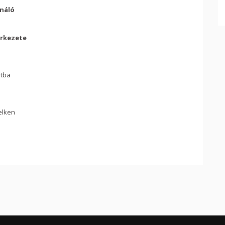
náló
erkezete
tba
elken