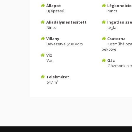
Állapot
Légkondicio
új építésű
Nincs
Akadálymentesített
Ingatlan sz
Nincs
tégla
Villany
Csatorna
Bevezetve (230 Volt)
Közműhálóza
bekötve
Víz
Van
Gáz
Gázcsonk a t
Telekméret
2
647 m