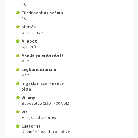
16
Fürdőszobák száma
16
Kilátás
panorámás
Állapot
újszerű
Akadálymentesített
Van
Légkondicionáló
Van
Ingatlan szerkezete
tégla
Villany
Bevezetve (230 - 400 Volt)
Víz
Van, saját vízórával
Csatorna
Közműhálózatba bekötve