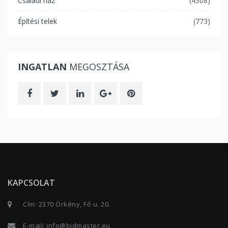
Családi ház
(4308)
Építési telek
(773)
INGATLAN
MEGOSZTÁSA
KAPCSOLAT
Cím: 2370 Örkény, Fő u. 20.
E-mail:
info@bidmaster.eu