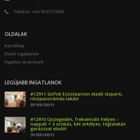
Telefon:
+36-70-677-9633
OLDALAK
Kezdőlap
Eladó ingatlanok
Ingatlan árverések
LEGÚJABB INGATLANOK
#12911 Siófok Ezüstparton eladó vízparti,
részpanorámás lakás!
89 900 000 Ft
#12910 Újszegeden, frekventált helyen –
nappali + 3 szobás, két erkélyes, téglalakás
garázzsal eladó!
99 000 000 Ft