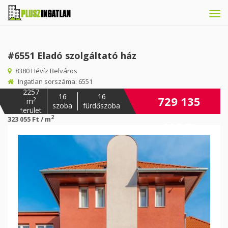
Tog
navi
#6551 Eladó szolgáltató ház
8380 Hévíz Belváros
Ingatlan sorszáma: 6551
2257
16
16
729 135
2
m
szoba
fürdőszoba
terület
2
323 055 Ft / m
987 Ft
Előző
Köv