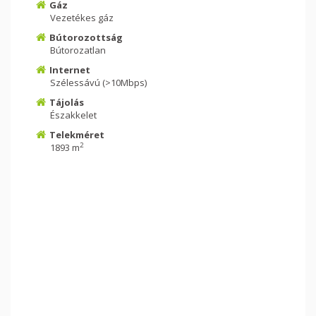
Gáz
Vezetékes gáz
Bútorozottság
Bútorozatlan
Internet
Szélessávú (>10Mbps)
Tájolás
Északkelet
Telekméret
2
1893 m