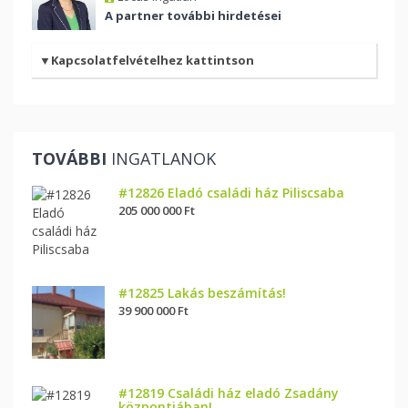
A partner további hirdetései
Kapcsolatfelvételhez kattintson
TOVÁBBI
INGATLANOK
#12826 Eladó családi ház Piliscsaba
205 000 000 Ft
#12825 Lakás beszámítás!
39 900 000 Ft
#12819 Családi ház eladó Zsadány
központjában!