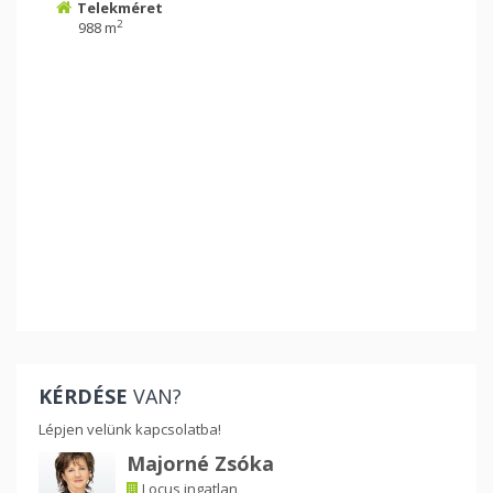
Telekméret
2
988 m
KÉRDÉSE
VAN?
Lépjen velünk kapcsolatba!
Majorné Zsóka
Locus ingatlan