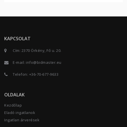
KAPCSOLAT
Cím: 2370 Örkény, Fő u. 20.
E-mail:
info@bidmaster.eu
Telefon:
+36-70-677-9633
OLDALAK
Kezdőlap
Eladó ingatlanok
Ingatlan árverések