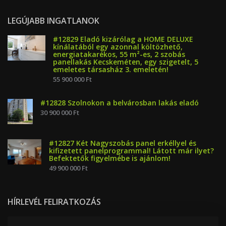
LEGÚJABB INGATLANOK
#12829 Eladó kizárólag a HOME DELUXE
kínálatából egy azonnal költözhető,
energiatakarékos, 55 m²-es, 2 szobás
panellakás Kecskeméten, egy szigetelt, 5
emeletes társasház 3. emeletén!
55 900 000 Ft
#12828 Szolnokon a belvárosban lakás eladó
30 900 000 Ft
#12827 Két Nagyszobás panel erkéllyel és
kifizetett panelprogrammal! Látott már ilyet?
Befektetők figyelmébe is ajánlom!
49 900 000 Ft
HÍRLEVÉL FELIRATKOZÁS