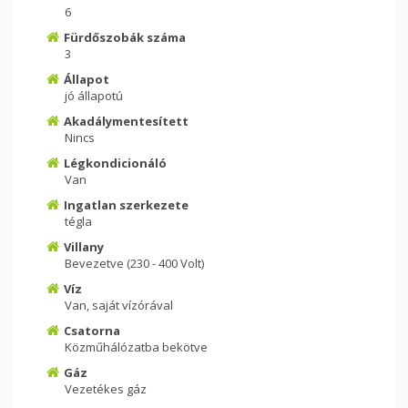
6
Fürdőszobák száma
3
Állapot
jó állapotú
Akadálymentesített
Nincs
Légkondicionáló
Van
Ingatlan szerkezete
tégla
Villany
Bevezetve (230 - 400 Volt)
Víz
Van, saját vízórával
Csatorna
Közműhálózatba bekötve
Gáz
Vezetékes gáz