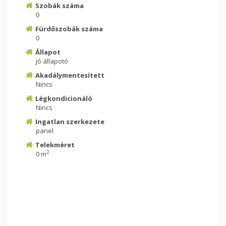
Szobák száma
0
Fürdőszobák száma
0
Állapot
jó állapotó
Akadálymentesített
Nincs
Légkondicionáló
Nincs
Ingatlan szerkezete
panel
Telekméret
2
0 m