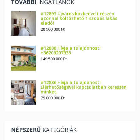
TOVÁBBI
INGATLANOK
#12893 Újváros közkedvelt részén
azonnal költözhető 1 szobás lakás
eladó!
28 900 000 Ft
#12888 Hívja a tulajdonost!
+36206207935
149 500 000 Ft
#12886 Hívja a tulajdonost!
Elérhetőségével kapcsolatban keressen
minket.
79 000 000 Ft
NÉPSZERŰ
KATEGÓRIÁK