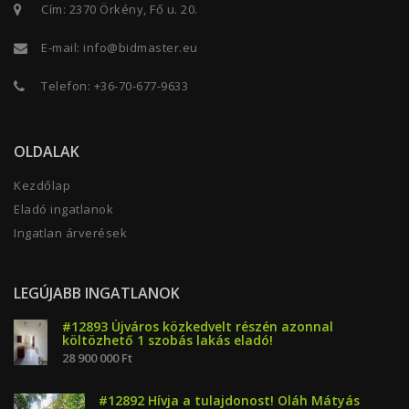
Cím: 2370 Örkény, Fő u. 20.
E-mail:
info@bidmaster.eu
Telefon:
+36-70-677-9633
OLDALAK
Kezdőlap
Eladó ingatlanok
Ingatlan árverések
LEGÚJABB INGATLANOK
#12893 Újváros közkedvelt részén azonnal
költözhető 1 szobás lakás eladó!
28 900 000 Ft
#12892 Hívja a tulajdonost! Oláh Mátyás