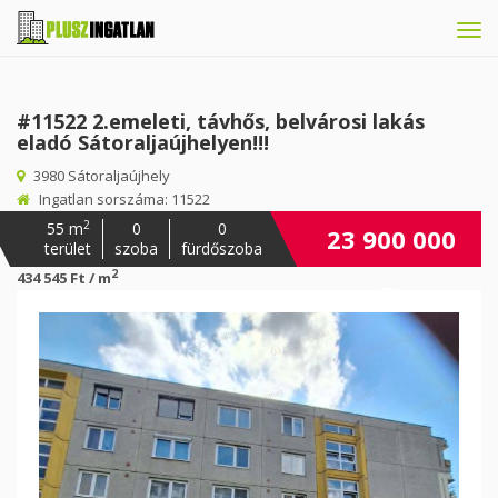
Tog
navi
#11522 2.emeleti, távhős, belvárosi lakás
eladó Sátoraljaújhelyen!!!
3980 Sátoraljaújhely
Ingatlan sorszáma: 11522
2
55 m
0
0
23 900 000
terület
szoba
fürdőszoba
2
434 545 Ft / m
Ft
Előző
Köv