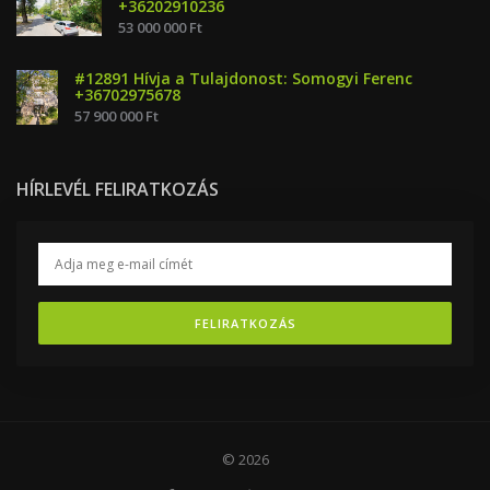
+36202910236
53 000 000 Ft
#12891 Hívja a Tulajdonost: Somogyi Ferenc
+36702975678
57 900 000 Ft
HÍRLEVÉL FELIRATKOZÁS
FELIRATKOZÁS
© 2026